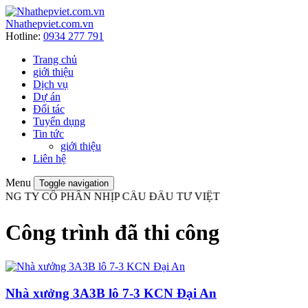
Nhathepviet.com.vn
Hotline:
0934 277 791
Trang chủ
giới thiệu
Dịch vụ
Dự án
Đối tác
Tuyển dụng
Tin tức
giới thiệu
Liên hệ
Menu
Toggle navigation
 TY CỔ PHẦN NHỊP CẦU ĐẦU TƯ VIỆT
Công trình đã thi công
Nhà xưởng 3A3B lô 7-3 KCN Đại An